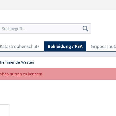
Katastrophenschutz
Bekleidung / PSA
Grippeschut
hhemmende-Westen
Shop nutzen zu können!